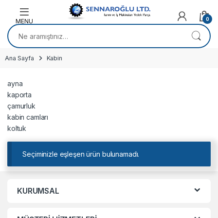
Skip to navigation
Skip to content
0
Ara:
Ana Sayfa
Kabin
ayna
kaporta
çamurluk
kabin camları
koltuk
Seçiminizle eşleşen ürün bulunamadı.
KURUMSAL