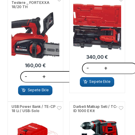
Testere _ FORTEXXA
18/20 TH
340,00
€
160,00
€
-
+
-
+
Sepete Ekle
Sepete Ekle
USB Power Bank / TE-CP
Darbeli Matkap Seti / TC-
18 Li / USB-Solo
ID 1000 E Kit