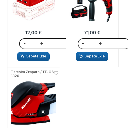
12,00
€
71,00
€
-
+
-
+
Sepete Ekle
Sepete Ekle
Titreşim Zımpara / TE-OS
1320