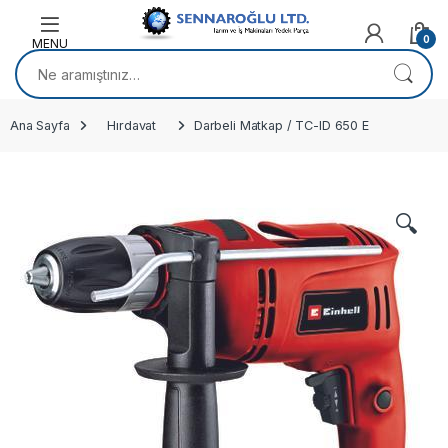
Skip to navigation
Skip to content
0
Ara:
Ana Sayfa
Hırdavat
Darbeli Matkap / TC-ID 650 E
🔍