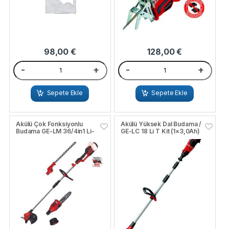
98,00
€
128,00
€
-
+
-
+
Sepete Ekle
Sepete Ekle
Akülü Çok Fonksiyonlu
Akülü Yüksek Dal Budama /
Budama GE-LM 36/4in1 Li-
GE-LC 18 Li T Kit (1×3,0Ah)
Solo