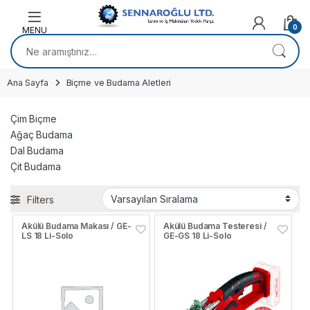
Skip to navigation
Skip to content
0
Ara:
Ana Sayfa
Biçme ve Budama Aletleri
Çim Biçme
Ağaç Budama
Dal Budama
Çit Budama
Filters
Akülü Budama Makası / GE-
Akülü Budama Testeresi /
LS 18 Li-Solo
GE-GS 18 Li-Solo